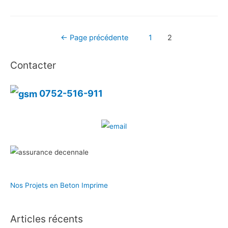
décoratif
Paris
Navigation
←
Page précédente
1
2
des
Contacter
articles
0752-516-911
Nos Projets en Beton Imprime
Articles récents